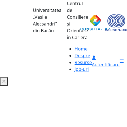
Centrul
Universitatea
de
„Vasile
Consiliere
Alecsandri”
și
din Bacău
Orientare
în Carieră
Home
Despre
Resurse
Autentificare
Job-uri